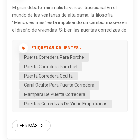
El gran debate: minimalista versus tradicional.En el
mundo de las ventanas de alta gama, la filosofía
"Menos es más" está impulsando un cambio masivo en
el diseño de viviendas. Si bien las puertas corredizas de
aluminio estándar han servido al mercado durante
décadas, puerta corredera ultradelgada ha redefinido el
ETIQUETAS CALIENTES :
lujo. Pero, ¿qué es exactamente lo que se paga?
Puerta Corredera Para Porche
Analicemos las diferencias funcionales y estéticas. 1.
Puerta Corredera Para Riel
Libertad visual: La diferencia de 20 mmLa mejora más
evidente es el perfil de enclavamiento. Las puertas
Puerta Corredera Oculta
estándar suelen tener un perfil vertical grueso (línea de
Carril Oculto Para Puerta Corredera
visión) de entre 50 mm y 102 mm.La ventaja
Mampara De Puerta Corredera
ultradelgada: Nuestra Puerta corredera con perfil visual
Puertas Corredizas De Vidrio Empotradas
de 20 mm Reduce la obstrucción visual en más del 70
%. Cuando se tiene vista al océano, a un jardín
exuberante o al horizonte de la ciudad, no se desea una
LEER MÁS
gruesa barra de aluminio que reduzca la visión a la
mitad. Es la diferencia entre mirar a través de una