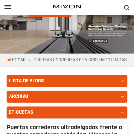
Obtenga Una
Cotización Gratis
h
ñol
HOGAR
PUERTAS CORREDIZAS DE VIDRIO EMPOTRADAS
LISTA DE BLOGS
ARCHIVO
ETIQUETAS
Puertas correderas ultradelgadas frente a