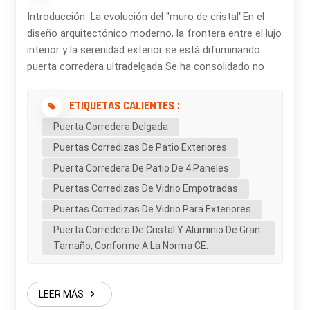
Introducción: La evolución del "muro de cristal"En el
diseño arquitectónico moderno, la frontera entre el lujo
interior y la serenidad exterior se está difuminando.
puerta corredera ultradelgada Se ha consolidado no
solo como un punto de acceso funcional, sino como
una pieza clave que transforma los hogares en galerías
ETIQUETAS CALIENTES :
panorámicas. Tanto si diseña una villa costera de lujo
Puerta Corredera Delgada
como un ático urbano minimalista, elegir la puerta
Puertas Corredizas De Patio Exteriores
corredera de marco delgado adecuada implica un
equilibrio entre visión estética y rendimiento técnico
Puerta Corredera De Patio De 4 Paneles
riguroso. 1. El poder de la línea de mira de 20 mmEl
Puertas Corredizas De Vidrio Empotradas
parámetro más importante para cualquier puerta
Puertas Corredizas De Vidrio Para Exteriores
"minimalista" es la línea de visión del enclavamiento.
Puerta Corredera De Cristal Y Aluminio De Gran
Mientras que las puertas correderas de aluminio
Tamaño, Conforme A La Norma CE.
estándar suelen tener marcos voluminosos de 50 mm
o más, nuestros sistemas premium logran una línea de
visión de 20 mm. Por qué es importante: Con tan solo
LEER MÁS
20 mm (menos que el ancho de un pulgar estándar), el