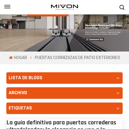
Obtenga Una
Cotización Gratis
h
ñol
HOGAR
PUERTAS CORREDIZAS DE PATIO EXTERIORES
LISTA DE BLOGS
ARCHIVO
ETIQUETAS
La guía definitiva para puertas correderas