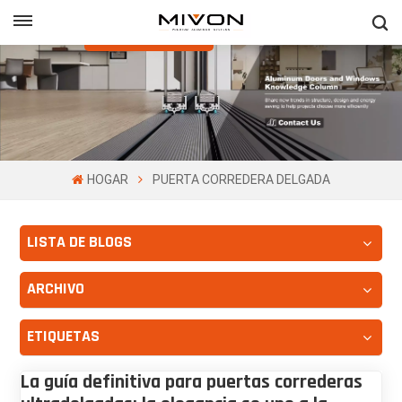
Obtenga Una
Cotización Gratis
h
ñol
HOGAR
PUERTA CORREDERA DELGADA
LISTA DE BLOGS
ARCHIVO
ETIQUETAS
La guía definitiva para puertas correderas