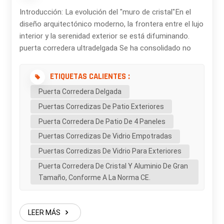
Introducción: La evolución del "muro de cristal"En el
diseño arquitectónico moderno, la frontera entre el lujo
interior y la serenidad exterior se está difuminando.
puerta corredera ultradelgada Se ha consolidado no
solo como un punto de acceso funcional, sino como
una pieza clave que transforma los hogares en galerías
ETIQUETAS CALIENTES :
panorámicas. Tanto si diseña una villa costera de lujo
Puerta Corredera Delgada
como un ático urbano minimalista, elegir la puerta
Puertas Corredizas De Patio Exteriores
corredera de marco delgado adecuada implica un
equilibrio entre visión estética y rendimiento técnico
Puerta Corredera De Patio De 4 Paneles
riguroso. 1. El poder de la línea de mira de 20 mmEl
Puertas Corredizas De Vidrio Empotradas
parámetro más importante para cualquier puerta
Puertas Corredizas De Vidrio Para Exteriores
"minimalista" es la línea de visión del enclavamiento.
Puerta Corredera De Cristal Y Aluminio De Gran
Mientras que las puertas correderas de aluminio
Tamaño, Conforme A La Norma CE.
estándar suelen tener marcos voluminosos de 50 mm
o más, nuestros sistemas premium logran una línea de
visión de 20 mm. Por qué es importante: Con tan solo
LEER MÁS
20 mm (menos que el ancho de un pulgar estándar), el