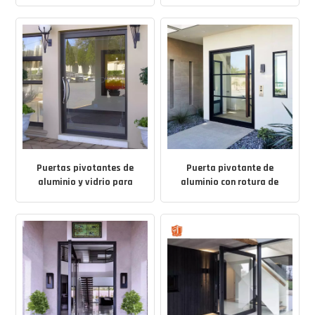
marco delgado
resistencia
Puertas pivotantes de
Puerta pivotante de
aluminio y vidrio para
aluminio con rotura de
hogares modernos
puente térmico y doble
acristalamiento