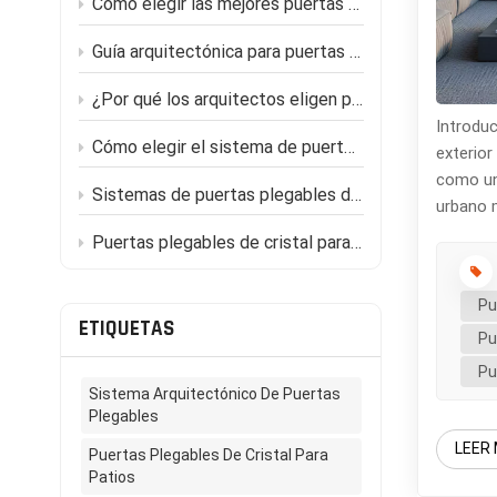
Cómo elegir las mejores puertas de patio con marco estrecho para su proyecto de reforma del hogar
Guía arquitectónica para puertas correderas ultradelgadas en villas de lujo modernas
¿Por qué los arquitectos eligen puertas plegables de vidrio para proyectos de arquitectura moderna?
Introduc
Cómo elegir el sistema de puertas plegables adecuado para su proyecto.
exterior
como una
Sistemas de puertas plegables de aluminio para uso comercial y residencial: Maximizando el espacio y la luz.
urbano m
técnico 
Puertas plegables de cristal para exteriores: una solución moderna para patios y espacios comerciales.
de visi
o más, 
Pu
ancho de
ETIQUETAS
Pu
consigue
"estánda
Pu
común en
Sistema Arquitectónico De Puertas
Plegables
térmico.
los perf
LEER
Puertas Plegables De Cristal Para
cálido e
Patios