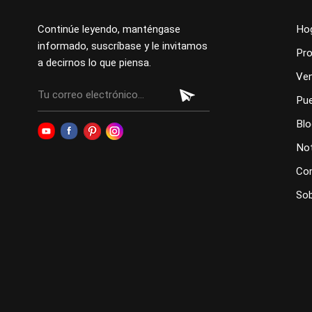
Continúe leyendo, manténgase
Ho
informado, suscríbase y le invitamos
Pr
a decirnos lo que piensa.
Ve
Pue
Blo
Not
Co
Sob