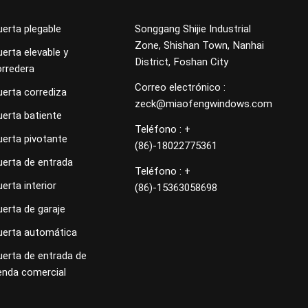
erta plegable
Songgang Shijie Industrial
Zone, Shishan Town, Nanhai
erta elevable y
District, Foshan City
orredera
Correo electrónico :
uerta corrediza
zeck@miaofengwindows.com
uerta batiente
Teléfono : +
uerta pivotante
(86)-18022775361
uerta de entrada
Teléfono : +
erta interior
(86)-15363058698
erta de garaje
uerta automática
uerta de entrada de
enda comercial