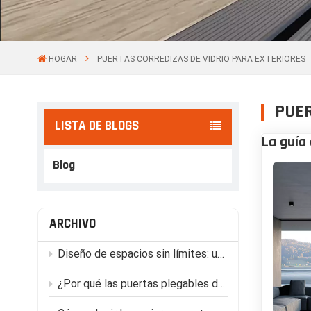
HOGAR
PUERTAS CORREDIZAS DE VIDRIO PARA EXTERIORES
PUER
LISTA DE BLOGS
La guía 
Blog
ARCHIVO
Diseño de espacios sin límites: una guía arquitectónica B2B para sistemas de puertas plegables.
¿Por qué las puertas plegables de aluminio arquitectónico son la solución definitiva para villas de lujo y espacios comerciales?