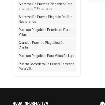
toda la 
Sistema De Puertas Plegables Para
superand
Interiores Y Exteriores
costes d
Sistema De Puerta Plegable De Alta
viento."
Resistencia
grandes 
anchos d
Puertas Plegables Exteriores Para
en edifi
Villas
presione
Grandes Puertas Plegables De
durante 
Cristal
lo que u
Puertas Plegables Para Villas De Lujo
detrás d
Slim: Pa
Puerta Corredera De Cristal Estrecha
"bolsill
Para Villa
correder
valor de
crea un 
HOJA INFORMATIVA
SÍ