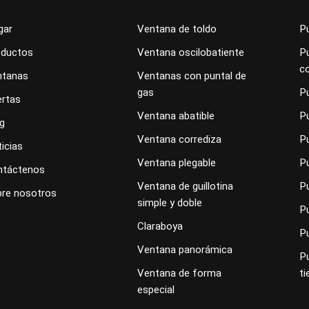
gar
Ventana de toldo
Pu
oductos
Ventana oscilobatiente
Pu
c
ntanas
Ventanas con puntal de
gas
P
rtas
Ventana abatible
P
g
Ventana corrediza
P
icias
Ventana plegable
P
ntáctenos
Ventana de guillotina
Pu
re nosotros
simple y doble
Pu
Claraboya
P
Ventana panorámica
P
Ventana de forma
ti
especial