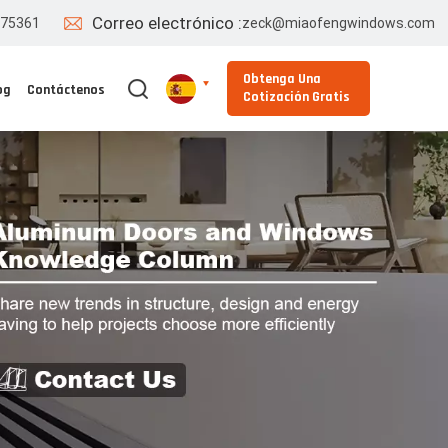
Correo electrónico :
775361
zeck@miaofengwindows.com
Obtenga Una
og
Contáctenos
Cotización Gratis
English
Español