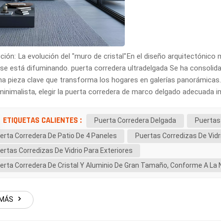
ción: La evolución del "muro de cristal"En el diseño arquitectónico mo
 se está difuminando. puerta corredera ultradelgada Se ha consoli
 pieza clave que transforma los hogares en galerías panorámicas. T
inimalista, elegir la puerta corredera de marco delgado adecuada imp
riguroso. 1. El poder de la línea de mira de 20 mmEl parámetro más i
ón del enclavamiento. Mientras que las puertas correderas de alum
ETIQUETAS CALIENTES :
Puerta Corredera Delgada
Puertas 
nuestros sistemas premium logran una línea de visión de 20 mm. P
erta Corredera De Patio De 4 Paneles
Puertas Corredizas De Vid
 un pulgar estándar), el perfil vertical prácticamente desaparece cu
ertas Corredizas De Vidrio Para Exteriores
 hasta un 98 % de superficie acristalada, maximizando la luz natur
r" simplemente no pueden igualar. 2. Excelencia en ingeniería térmi
erta Corredera De Cristal Y Aluminio De Gran Tamaño, Conforme A La 
tre propietarios y contratistas es si "delgado" significa "frío". La 
Un avanzado Puerta corredera delgada con rotura de puente térmico U
iles de aluminio interiores y exteriores. Esto evita el efecto de "
 MÁS
n invierno y fresco en verano. Parámetro clave: valor Uw: al navegar