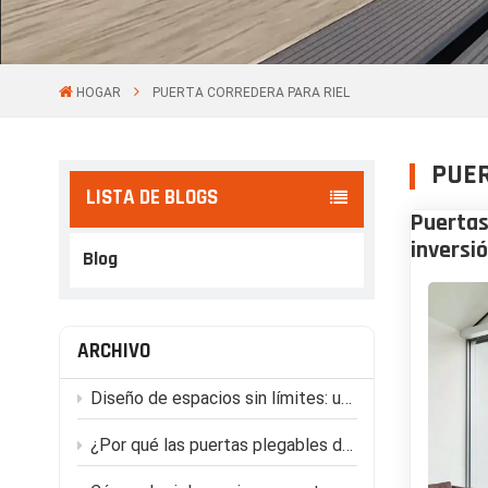
HOGAR
PUERTA CORREDERA PARA RIEL
PUER
LISTA DE BLOGS
Puertas
inversi
Blog
ARCHIVO
Diseño de espacios sin límites: una guía arquitectónica B2B para sistemas de puertas plegables.
¿Por qué las puertas plegables de aluminio arquitectónico son la solución definitiva para villas de lujo y espacios comerciales?