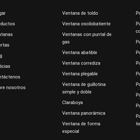
gar
Ventana de toldo
Pu
oductos
Ventana oscilobatiente
Pu
c
ntanas
Ventanas con puntal de
gas
P
rtas
Ventana abatible
P
g
Ventana corrediza
P
icias
Ventana plegable
P
ntáctenos
Ventana de guillotina
Pu
re nosotros
simple y doble
Pu
Claraboya
P
Ventana panorámica
P
Ventana de forma
ti
especial