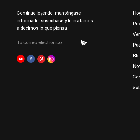
Continúe leyendo, manténgase
Ho
informado, suscríbase y le invitamos
Pr
a decirnos lo que piensa.
Ve
Pue
Blo
Not
Co
Sob