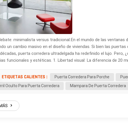
debate: minimalista versus tradicional.En el mundo de las ventanas 
do un cambio masivo en el diseño de viviendas. Si bien las puertas
décadas, puerta corredera ultradelgada ha redefinido el lujo. Pero
ias funcionales y estéticas. 1. Libertad visual: La diferencia de 20
tas estándar suelen tener un perfil vertical grueso (línea de visión
Puerta corredera con perfil visual de 20 mm Reduce la obstrucción 
ETIQUETAS CALIENTES :
Puerta Corredera Para Porche
Puer
dín exuberante o al horizonte de la ciudad, no se desea una gruesa ba
rril Oculto Para Puerta Corredera
Mampara De Puerta Corredera
ia entre mirar a través de una ventana y sentirse inmerso en el pais
 marcos más delgados implican menos aislamiento". De hecho, la i
: Suelen utilizar aluminio básico o roturas de puente térmico de ba
 MÁS
s decir, una mayor pérdida de calor).Nuestros sistemas Slim: Gracia
idrio de triple panel, estas puertas alcanzan un valor Uw superior. E
ntenga una alta eficiencia energética, cumpliendo con las estricta