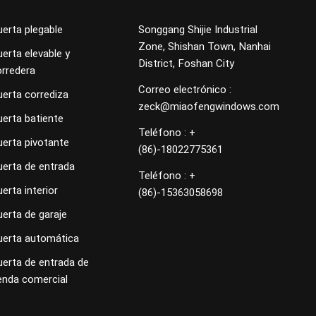
erta plegable
Songgang Shijie Industrial
Zone, Shishan Town, Nanhai
erta elevable y
District, Foshan City
orredera
Correo electrónico :
uerta corrediza
zeck@miaofengwindows.com
uerta batiente
Teléfono : +
uerta pivotante
(86)-18022775361
uerta de entrada
Teléfono : +
erta interior
(86)-15363058698
erta de garaje
uerta automática
uerta de entrada de
enda comercial