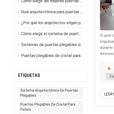
Cómo elegir las mejores puertas de patio con marco estrecho para su proyecto de reforma del hogar
Guía arquitectónica para puertas correderas ultradelgadas en villas de lujo modernas
¿Por qué los arquitectos eligen puertas plegables de vidrio para proyectos de arquitectura moderna?
Cómo elegir el sistema de puertas plegables adecuado para su proyecto.
El gran 
impulsan
Sistemas de puertas plegables de aluminio para uso comercial y residencial: Maximizando el espacio y la luz.
durante 
diferenc
Puertas plegables de cristal para exteriores: una solución moderna para patios y espacios comerciales.
Las puer
Nuestra 
a un jar
ETIQUETAS
Ca
diferenc
que "los
estándar
Sistema Arquitectónico De Puertas
LEER
Plegables
altos (e
uso de v
Puertas Plegables De Cristal Para
hogar ma
Patios