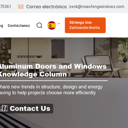
Correo electrónico :
775361
zeck@miaofengwindows.com
Obtenga Una
og
Contáctenos
Cotización Gratis
English
Español