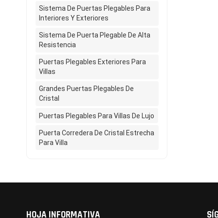
aislamie
Sistema De Puertas Plegables Para
puertas 
Interiores Y Exteriores
flexibil
Sistema De Puerta Plegable De Alta
varios p
Resistencia
estándar
transici
Puertas Plegables Exteriores Para
alta gam
Villas
contrari
Grandes Puertas Plegables De
diseñada
Cristal
permite 
Puertas Plegables Para Villas De Lujo
C5), lo 
proyect
Puerta Corredera De Cristal Estrecha
ultrade
Para Villa
puerta c
Admitim
atasquen
ultradel
valor de
decisió
HOJA INFORMATIVA
SÍ