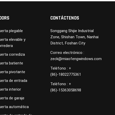
OORS
CONTÁCTENOS
erta plegable
Songgang Shijie Industrial
Zone, Shishan Town, Nanhai
erta elevable y
District, Foshan City
orredera
Correo electrónico :
uerta corrediza
zeck@miaofengwindows.com
uerta batiente
Teléfono : +
uerta pivotante
(86)-18022775361
uerta de entrada
Teléfono : +
erta interior
(86)-15363058698
erta de garaje
uerta automática