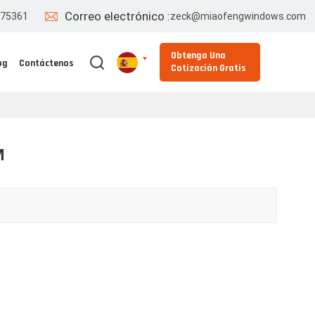
Correo electrónico :
775361
zeck@miaofengwindows.com
Obtenga Una
og
Contáctenos
Cotización Gratis
English
M
Español