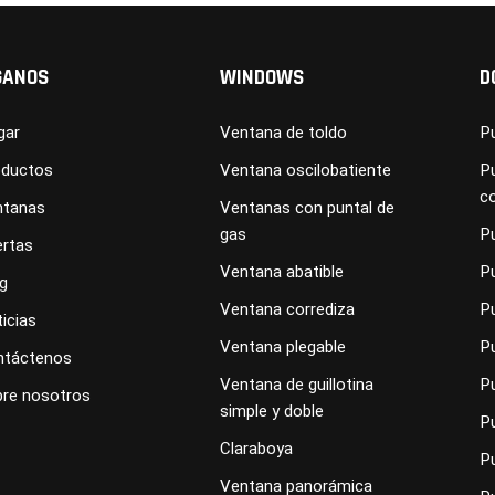
GANOS
WINDOWS
D
gar
Ventana de toldo
Pu
oductos
Ventana oscilobatiente
Pu
c
ntanas
Ventanas con puntal de
gas
P
rtas
Ventana abatible
P
g
Ventana corrediza
P
icias
Ventana plegable
P
ntáctenos
Ventana de guillotina
Pu
re nosotros
simple y doble
Pu
Claraboya
P
Ventana panorámica