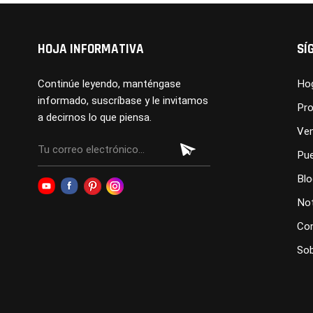
HOJA INFORMATIVA
SÍ
Continúe leyendo, manténgase
Ho
informado, suscríbase y le invitamos
Pr
a decirnos lo que piensa.
Ve
Pue
Blo
Not
Co
Sob