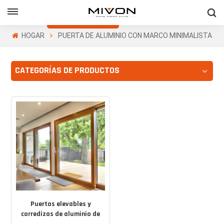
Obtenga Una
Cotización Gratis
HOGAR
PUERTA DE ALUMINIO CON MARCO MINIMALISTA
h
CATEGORÍAS DE PRODUCTOS
ñol
Puertas elevables y
corredizas de aluminio de