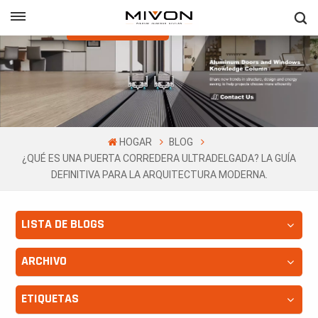
Obtenga Una
Cotización Gratis
h
ñol
HOGAR
BLOG
¿QUÉ ES UNA PUERTA CORREDERA ULTRADELGADA? LA GUÍA
DEFINITIVA PARA LA ARQUITECTURA MODERNA.
LISTA DE BLOGS
ARCHIVO
ETIQUETAS