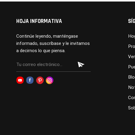
HOJA INFORMATIVA
SÍ
Continúe leyendo, manténgase
Ho
informado, suscríbase y le invitamos
Pr
a decirnos lo que piensa.
Ve
Pue
Blo
Not
Co
Sob