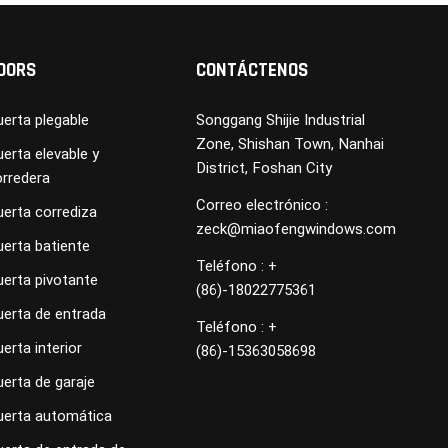
OORS
CONTÁCTENOS
erta plegable
Songgang Shijie Industrial
Zone, Shishan Town, Nanhai
erta elevable y
District, Foshan City
orredera
Correo electrónico :
uerta corrediza
zeck@miaofengwindows.com
uerta batiente
Teléfono : +
uerta pivotante
(86)-18022775361
uerta de entrada
Teléfono : +
erta interior
(86)-15363058698
erta de garaje
uerta automática