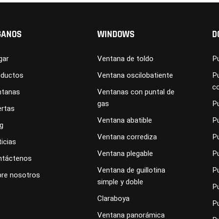
GANOS
WINDOWS
D
gar
Ventana de toldo
Pu
oductos
Ventana oscilobatiente
Pu
c
ntanas
Ventanas con puntal de
gas
P
rtas
Ventana abatible
P
g
Ventana corrediza
P
icias
Ventana plegable
P
ntáctenos
Ventana de guillotina
Pu
re nosotros
simple y doble
Pu
Claraboya
P
Ventana panorámica