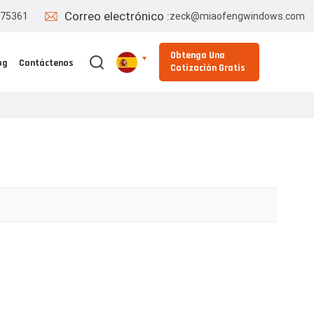
Correo electrónico :
775361
zeck@miaofengwindows.com
Obtenga Una
og
Contáctenos
Cotización Gratis
English
Español