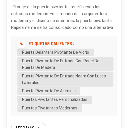
El auge de la puerta pivotante: redefiniendo las
entradas modernas En el mundo de la arquitectura
moderna y el diseño de interiores, la puerta pivotante
Rápidamente se ha consolidado como una alternativa
elegante y funcional a las puertas batientes
tradicionales. Conocidas por su atractivo diseño, las
ETIQUETAS CALIENTES :
puertas pivotantes no solo son visualmente
Puerta Delantera Pivotante De Vidrio
impresionantes, sino que también ofrecen ventajas
Puerta Pivotante De Entrada Con Panel De
prácticas que las convierten en la opción preferida de
Puerta De Madera
propietarios, arquitectos y diseñadores. ¿Qué es una
puerta pivotante?Una puerta pivotante funciona
Puerta Pivotante De Entrada Negra Con Luces
gracias a un sistema de bisagras único, ubicado en la
Laterales
parte superior e inferior, que le permite girar
Puerta Pivotante De Aluminio
suavemente sobre un eje vertical. A diferencia de las
Puertas Pivotantes Personalizadas
puertas convencionales con bisagras laterales, una
Puertas Pivotantes Modernas
puerta pivotante se abre con un movimiento fluido,
creando una solución de entrada elegante e
innovadora. Este diseño permite la creación de puertas
LEER MÁS