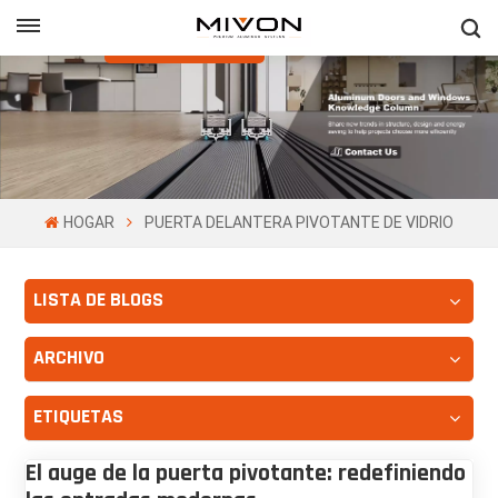
Obtenga Una
Cotización Gratis
h
ñol
HOGAR
PUERTA DELANTERA PIVOTANTE DE VIDRIO
LISTA DE BLOGS
ARCHIVO
ETIQUETAS
El auge de la puerta pivotante: redefiniendo