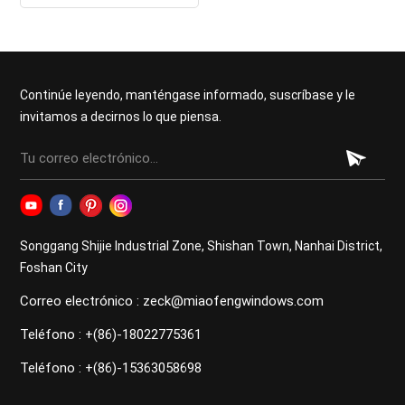
de vidrio de aluminio para
uso residencial
Continúe leyendo, manténgase informado, suscríbase y le
invitamos a decirnos lo que piensa.
Songgang Shijie Industrial Zone, Shishan Town, Nanhai District,
Foshan City
Correo electrónico : zeck@miaofengwindows.com
Teléfono : +(86)-18022775361
Teléfono : +(86)-15363058698