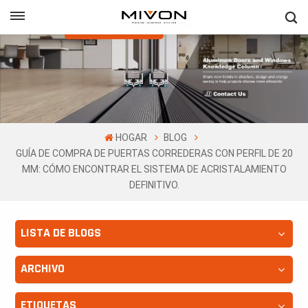
Obtenga Una
Cotización Gratis
h
ñol
HOGAR
BLOG
GUÍA DE COMPRA DE PUERTAS CORREDERAS CON PERFIL DE 20
MM: CÓMO ENCONTRAR EL SISTEMA DE ACRISTALAMIENTO
DEFINITIVO.
LISTA DE BLOGS
ARCHIVO
ETIQUETAS